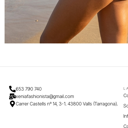
653 790 740
L
C
xeniafashionista@gmail.com
Carrer Castells nº 14, 3-1. 43800 Valls (Tarragona).
So
In
C