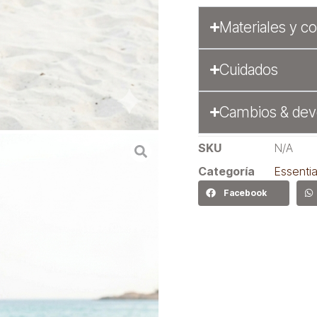
Materiales y c
Cuidados
Cambios & dev
SKU
N/A
Categoría
Essentia
Facebook