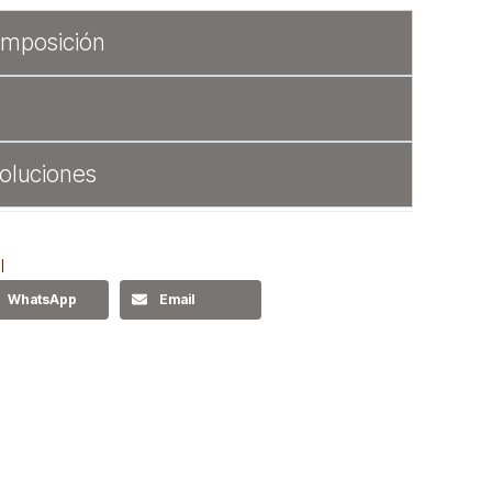
omposición
oluciones
l
WhatsApp
Email