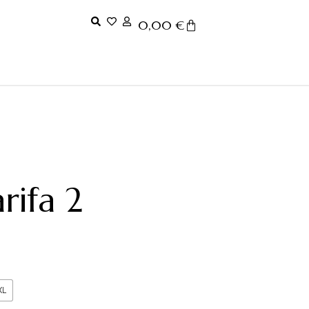
0,00
€
arifa 2
XL