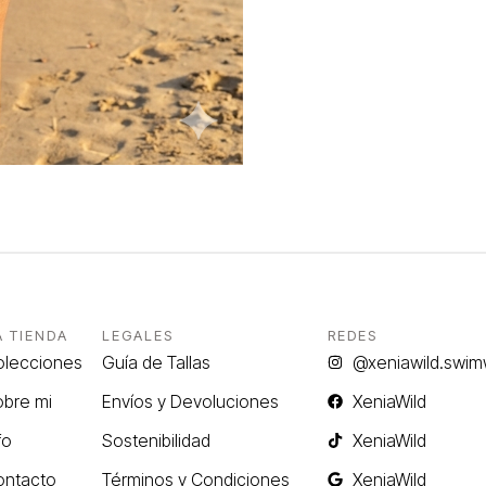
A TIENDA
LEGALES
REDES
olecciones
Guía de Tallas
@xeniawild.swim
bre mi
Envíos y Devoluciones
XeniaWild
fo
Sostenibilidad
XeniaWild
ontacto
Términos y Condiciones
XeniaWild