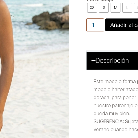
XS
S
M
L
Añadir al c
Descripción
Este modelo forma p
modelo halter atado
dorada, para poner 
nuestro patronaje e
queda muy bien.
SUGERENCIA:
Sujeta
verano cuando hace