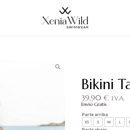
Bikini T
39,90
€
I.V.A.
Envío Gratis
Parte arriba
XS
S
M
L
Parte abajo