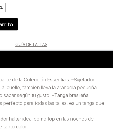
XL
arrito
GUÍA DE TALLAS
arte de la Colección Essentials. –
Sujetador
 al cuello, tambien lleva la arandela pequeña
o sacar según tu gusto. –
Tanga brasileña
,
s perfecto para todas las tallas, es un tanga que
dor halter
ideal como
top
en las noches de
 tanto calor.