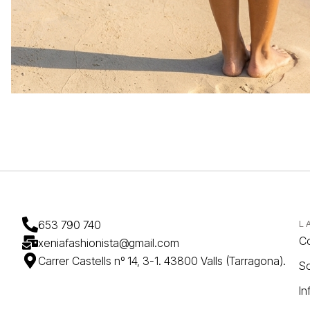
653 790 740
L
C
xeniafashionista@gmail.com
Carrer Castells nº 14, 3-1. 43800 Valls (Tarragona).
So
In