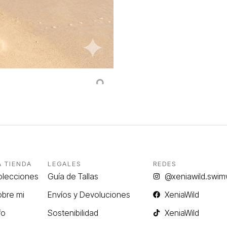
A TIENDA
LEGALES
REDES
olecciones
Guía de Tallas
@xeniawild.swim
bre mi
Envíos y Devoluciones
XeniaWild
fo
Sostenibilidad
XeniaWild