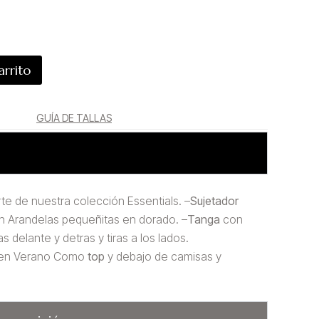
arrito
GUÍA DE TALLAS
rte de nuestra colección Essentials. –
Sujetador
on Arandelas pequeñitas en dorado. –
Tanga
con
 delante y detras y tiras a los lados.
 en Verano Como
top
y debajo de camisas y