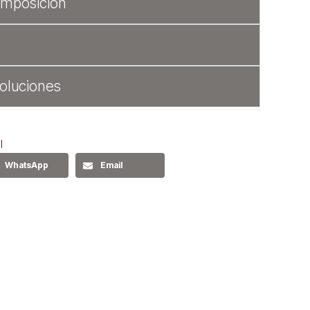
omposición
oluciones
l
WhatsApp
Email