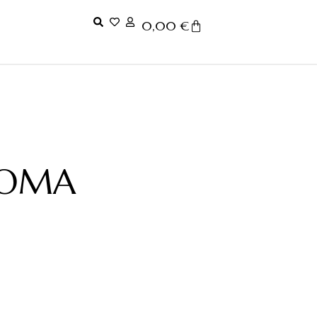
0,00
€
 ROMA