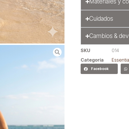
Materiales y c
Cuidados
Cambios & dev
SKU
014
Categoría
Essentia
Facebook