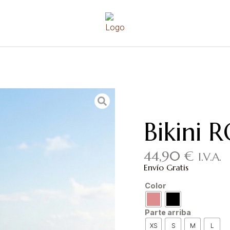
Bikini
44,90
€
I.V.A.
Envío Gratis
Color
Parte arriba
XS
S
M
L