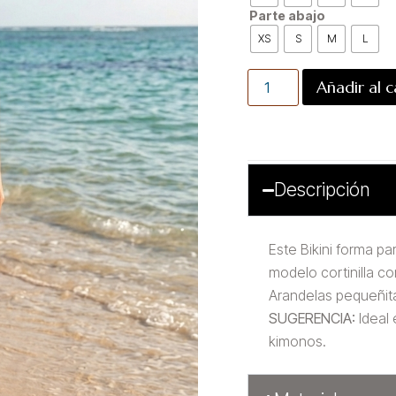
Parte abajo
XS
S
M
L
Añadir al c
Descripción
Este Bikini forma pa
modelo cortinilla c
Arandelas pequeñitas
SUGERENCIA:
Ideal
kimonos.