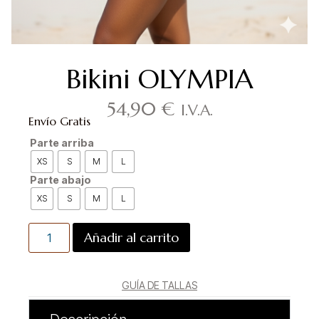
Bikini OLYMPIA
54,90
€
I.V.A.
Envío Gratis
Parte arriba
XS
S
M
L
Parte abajo
XS
S
M
L
Añadir al carrito
GUÍA DE TALLAS