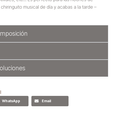
chiringuito musical de día y acabas a la tarde –
omposición
oluciones
l
WhatsApp
Email