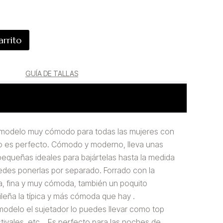
arrito
GUÍA DE TALLAS
n modelo muy cómodo para todas las mujeres con
es perfecto. Cómodo y moderno, lleva unas
equeñas ideales para bajártelas hasta la medida
edes ponerlas por separado. Forrado con la
a, fina y muy cómoda, también un poquito
sileña la típica y más cómoda que hay .
odelo el sujetador lo puedes llevar como top
stivales, etc… Es perfecto para las noches de