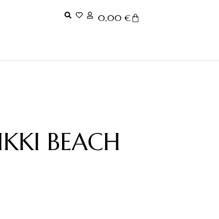
0,00
€
NIKKI BEACH