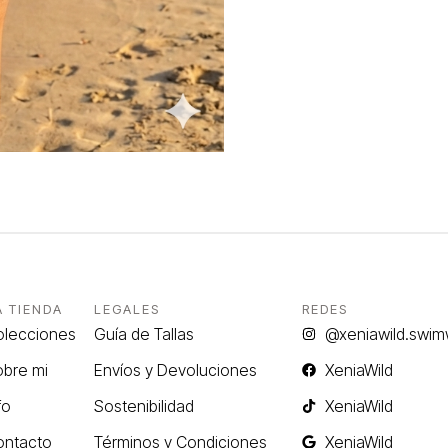
A TIENDA
LEGALES
REDES
olecciones
Guía de Tallas
@xeniawild.swim
bre mi
Envíos y Devoluciones
XeniaWild
fo
Sostenibilidad
XeniaWild
ontacto
Términos y Condiciones
XeniaWild