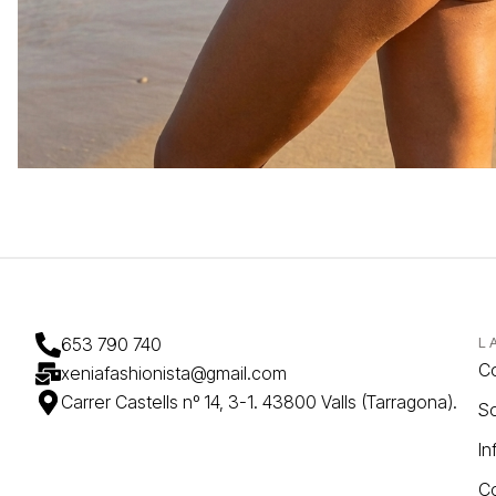
653 790 740
L
C
xeniafashionista@gmail.com
Carrer Castells nº 14, 3-1. 43800 Valls (Tarragona).
So
In
C