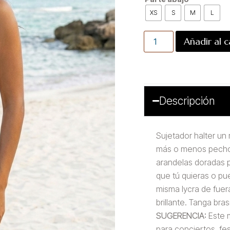
XS
S
M
L
Añadir al c
Descripción
Sujetador halter u
más o menos pecho 
arandelas doradas p
que tú quieras o pu
misma lycra de fuer
brillante. Tanga bra
SUGERENCIA:
Este m
para conciertos, fe