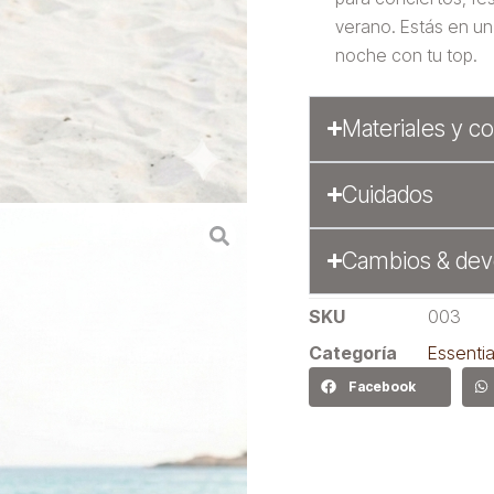
verano. Estás en un 
noche con tu top.
Materiales y c
Cuidados
Cambios & dev
SKU
003
Categoría
Essentia
Facebook