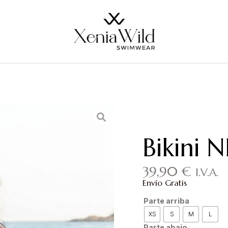
Bikini 
39,90
€
I.V.A.
Envío Gratis
Parte arriba
XS
S
M
L
Parte abajo