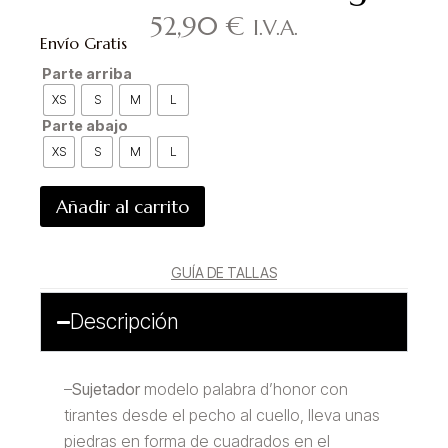
52,90
€
I.V.A.
Envío Gratis
Parte arriba
XS
S
M
L
Parte abajo
XS
S
M
L
Añadir al carrito
GUÍA DE TALLAS
Descripción
–
Sujetador
modelo palabra d’honor con
tirantes desde el pecho al cuello, lleva unas
piedras en forma de cuadrados en el