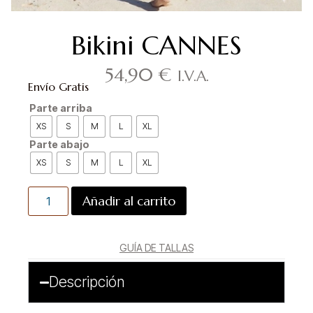
Bikini CANNES
54,90
€
I.V.A.
Envío Gratis
Parte arriba
XS
S
M
L
XL
Parte abajo
XS
S
M
L
XL
Añadir al carrito
GUÍA DE TALLAS
Descripción