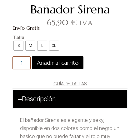
Bañador Sirena
65,90
€
I.V.A.
Envío Gratis
Talla
S
M
L
XL
Añadir al carrito
GUÍA DE TALLAS
Descripción
El
bañador
Sirena es elegante y sexy,
disponible en dos colores como el negro un
basico que no puede faltar y el rojo muy