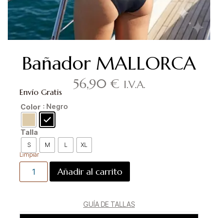
Bañador MALLORCA
56,90
€
I.V.A.
Envío Gratis
: Negro
Color
Talla
S
M
L
XL
Limpiar
Añadir al carrito
GUÍA DE TALLAS